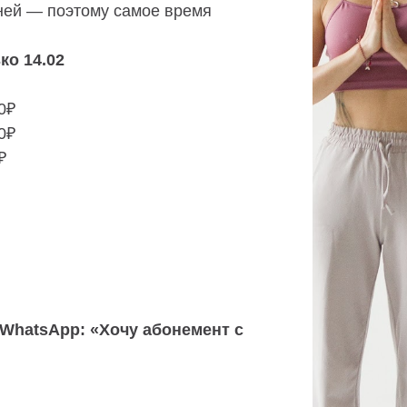
ней — поэтому самое время
ко 14.02
0₽
0₽
₽
 WhatsАpp: «Хочу абонемент с