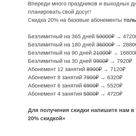
Впереди много праздников и выходных д
планировать свой досуг!
Скидка 20% на базовые абонементы
толь
Безлимитный на 365 дней
59000₽
→ 4720
Безлимитный на 180 дней
36000₽
→ 2880
Безлимитный на 90 дней
21000₽
→ 16800
Безлимитный на 30 дней
9900₽
→ 7920₽
Абонемент 12 занятий
8900₽
→ 7120₽
Абонемент 8 занятий
7900₽
→ 6320₽
Абонемент 6 занятий
6900₽
→ 5520₽
Абонемент 4 занятия
5900₽
→ 4720₽
Для получения скидки напишите нам в
20% скидкой»