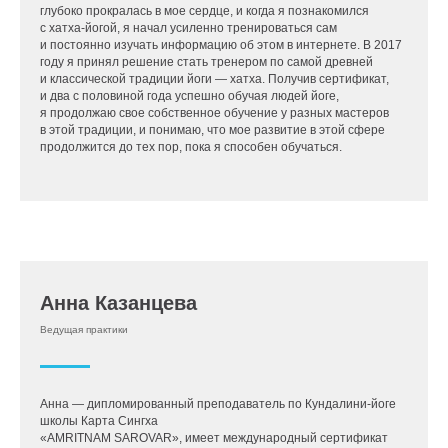
глубоко прокралась в мое сердце, и когда я познакомился
с хатха-йогой, я начал усиленно тренироваться сам
и постоянно изучать информацию об этом в интернете. В 2017
году я принял решение стать тренером по самой древней
и классической традиции йоги — хатха. Получив сертификат,
и два с половиной года успешно обучая людей йоге,
я продолжаю свое собственное обучение у разных мастеров
в этой традиции, и понимаю, что мое развитие в этой сфере
продолжится до тех пор, пока я способен обучаться.
Анна Казанцева
Ведущая практики
Анна — дипломированный преподаватель по Кундалини-йоге
школы Карта Сингха
«AMRITNAM SAROVAR», имеет международный сертификат