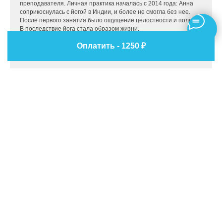
преподавателя. Личная практика началась с 2014 года: Анна
соприкоснулась с йогой в Индии, и более не смогла без нее.
После первого занятия было ощущение целостности и полета.
В последствие йога стала образом жизни.
Анна постоянно совершенствует свои навыки, посещая
Оплатить - 1250 ₽
семинары для повышения квалификации.