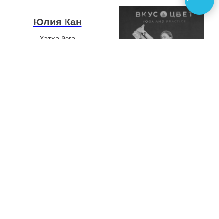
Юлия Кан
Хатха йога
Подробнее
Маргарита
Маршук
Хатха-йога
Подробнее