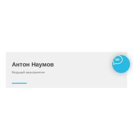
Антон Наумов
Ведущий мероприятия
Энергопррактик, проводник в
гвоздестоянии, Регрессолог.
Последние пять лет, развиваюсь в духовно
эзотерическом направлении, энерго