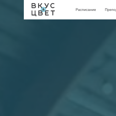
Расписание
Препо