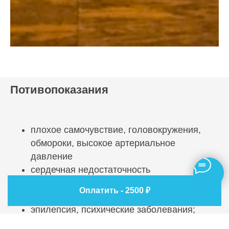
Потивопоказания
плохое самочувствие, головокружения,
обмороки, высокое артериальное
давление
сердечная недостаточность
инсульты/инфаркты, перенесённые менее
Оплатить - 2500 ₽
6 месяцев назад;
эпилепсия, психические заболевания;
любые интоксикации, особенно состояние